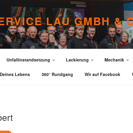
ERVICE LAU GMBH & 
Unfallinstandsetzung
Lackierung
Mechanik
 Deines Lebens
360° Rundgang
Wir auf Facebook
bert