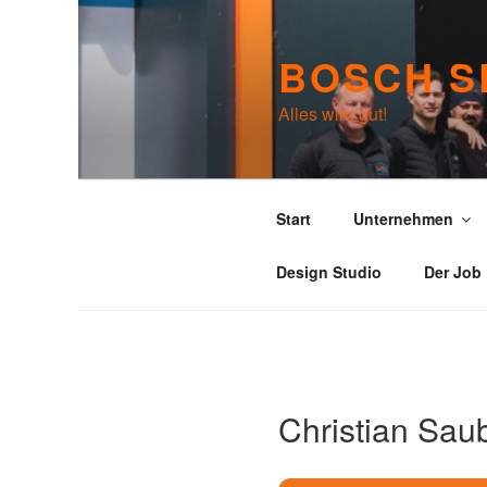
Zum
Inhalt
BOSCH S
springen
Alles wird gut!
Start
Unternehmen
Design Studio
Der Job
Christian Sau