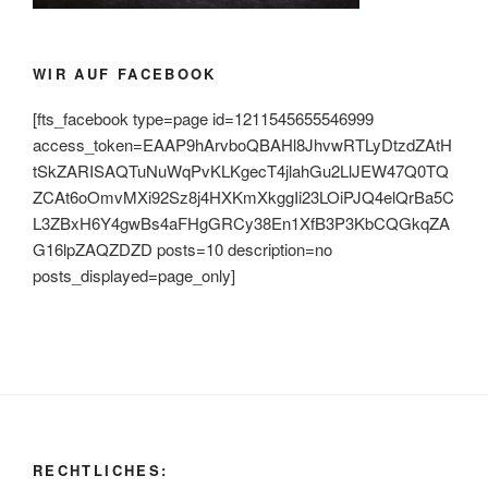
WIR AUF FACEBOOK
[fts_facebook type=page id=1211545655546999
access_token=EAAP9hArvboQBAHl8JhvwRTLyDtzdZAtH
tSkZARISAQTuNuWqPvKLKgecT4jlahGu2LlJEW47Q0TQ
ZCAt6oOmvMXi92Sz8j4HXKmXkggIi23LOiPJQ4elQrBa5C
L3ZBxH6Y4gwBs4aFHgGRCy38En1XfB3P3KbCQGkqZA
G16lpZAQZDZD posts=10 description=no
posts_displayed=page_only]
RECHTLICHES: