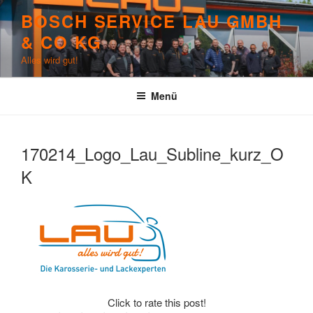
Zum
BOSCH SERVICE LAU GMBH
Inhalt
& CO KG
springen
Alles wird gut!
Menü
170214_Logo_Lau_Subline_kurz_O
K
Click to rate this post!