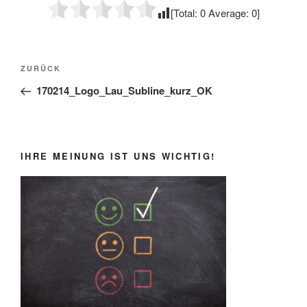
[Total:
0
Average:
0
]
Beitragsnavigation
Vorheriger
ZURÜCK
Beitrag
170214_Logo_Lau_Subline_kurz_OK
IHRE MEINUNG IST UNS WICHTIG!