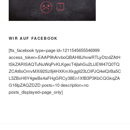
WIR AUF FACEBOOK
[fts_facebook type=page id=1211545655546999
access_token=EAAP9hArvboQBAHl8JhvwRTLyDtzdZAtH
tSkZARISAQTuNuWqPvKLKgecT4jlahGu2LlJEW47Q0TQ
ZCAt6oOmvMXi92Sz8j4HXKmXkggIi23LOiPJQ4elQrBa5C
L3ZBxH6Y4gwBs4aFHgGRCy38En1XfB3P3KbCQGkqZA
G16lpZAQZDZD posts=10 description=no
posts_displayed=page_only]