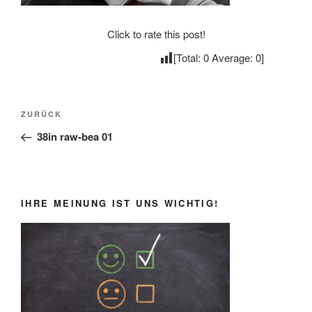
Click to rate this post!
[Total:
0
Average:
0
]
Beitragsnavigation
Vorheriger
ZURÜCK
Beitrag
38in raw-bea 01
IHRE MEINUNG IST UNS WICHTIG!