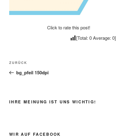
Click to rate this post!
[Total:
0
Average:
0
]
Beitragsnavigation
Vorheriger
ZURÜCK
Beitrag
bg_pfeil 150dpi
IHRE MEINUNG IST UNS WICHTIG!
WIR AUF FACEBOOK