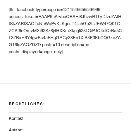
[fts_facebook type=page id=1211545655546999
access_token=EAAP9hArvboQBAHl8JhvwRTLyDtzdZAtH
tSkZARISAQTuNuWqPvKLKgecT4jlahGu2LlJEW47Q0TQ
ZCAt6oOmvMXi92Sz8j4HXKmXkggIi23LOiPJQ4elQrBa5C
L3ZBxH6Y4gwBs4aFHgGRCy38En1XfB3P3KbCQGkqZA
G16lpZAQZDZD posts=10 description=no
posts_displayed=page_only]
RECHTLICHES:
Kontakt
Anfahrt