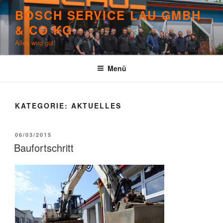
Zum
BOSCH SERVICE LAU GMBH
Inhalt
& CO KG
springen
Alles wird gut!
Menü
KATEGORIE:
AKTUELLES
VERÖFFENTLICHT
06/03/2015
AM
Baufortschritt