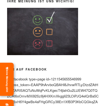
IHRE MEINUNG IST UNS WICHTIG!
WIR AUF FACEBOOK
Deine Meinung zählt
[fts_facebook type=page id=1211545655546999
access_token=EAAP9hArvboQBAHl8JhvwRTLyDtzdZAtH
tSkZARISAQTuNuWqPvKLKgecT4jlahGu2LlJEW47Q0TQ
ZCAt6oOmvMXi92Sz8j4HXKmXkggIi23LOiPJQ4elQrBa5C
L3ZBxH6Y4gwBs4aFHgGRCy38En1XfB3P3KbCQGkqZA