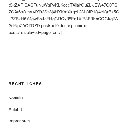
tSkZARISAQTuNuWqPvKLKgecT4jlahGu2LlJEW47Q0TQ
ZCAt6oOmvMXi92Sz8j4HXKmXkggIi23LOiPJQ4elQrBa5C
L3ZBxH6Y4gwBs4aFHgGRCy38En1XfB3P3KbCQGkqZA
G16lpZAQZDZD posts=10 description=no
posts_displayed=page_only]
RECHTLICHES:
Kontakt
Anfahrt
Impressum