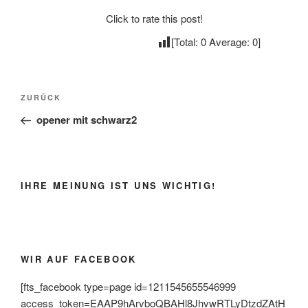
Click to rate this post!
[Total:
0
Average:
0
]
Beitragsnavigation
Vorheriger
ZURÜCK
Beitrag
opener mit schwarz2
IHRE MEINUNG IST UNS WICHTIG!
WIR AUF FACEBOOK
[fts_facebook type=page id=1211545655546999
access_token=EAAP9hArvboQBAHl8JhvwRTLyDtzdZAtH