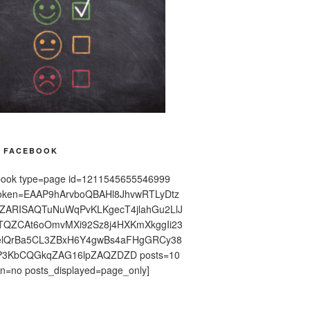
F FACEBOOK
ebook type=page id=1211545655546999
token=EAAP9hArvboQBAHl8JhvwRTLyDtz
kZARISAQTuNuWqPvKLKgecT4jlahGu2LlJ
QZCAt6oOmvMXi92Sz8j4HXKmXkggIi23
elQrBa5CL3ZBxH6Y4gwBs4aFHgGRCy38
P3KbCQGkqZAG16lpZAQZDZD posts=10
on=no posts_displayed=page_only]