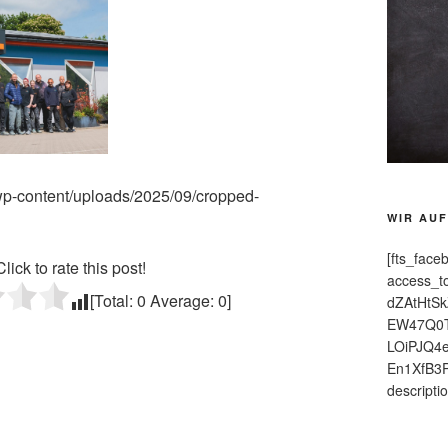
/wp-content/uploads/2025/09/cropped-
WIR AU
[fts_fac
Click to rate this post!
access_
[Total:
0
Average:
0
]
dZAtHtS
EW47Q0T
LOiPJQ4
En1XfB3
on
descripti