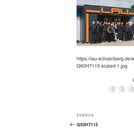
https://lau-schoenberg.de
Q93H7115-scaled-1.jpg
Beitragsnavigati
Vorheriger
ZURÜCK
Beitrag
Q93H7115