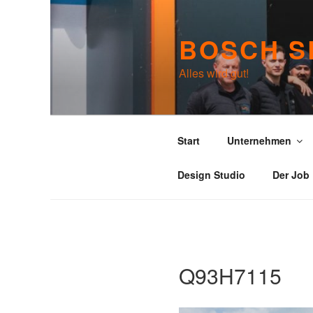
Zum
Inhalt
BOSCH S
springen
Alles wird gut!
Start
Unternehmen
Design Studio
Der Job
Q93H7115