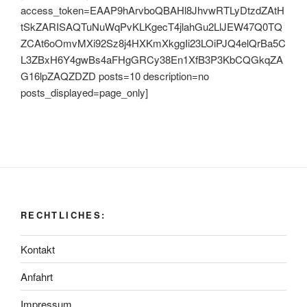
access_token=EAAP9hArvboQBAHl8JhvwRTLyDtzdZAtH
tSkZARISAQTuNuWqPvKLKgecT4jlahGu2LlJEW47Q0TQ
ZCAt6oOmvMXi92Sz8j4HXKmXkggIi23LOiPJQ4elQrBa5C
L3ZBxH6Y4gwBs4aFHgGRCy38En1XfB3P3KbCQGkqZA
G16lpZAQZDZD posts=10 description=no
posts_displayed=page_only]
RECHTLICHES:
Kontakt
Anfahrt
Impressum