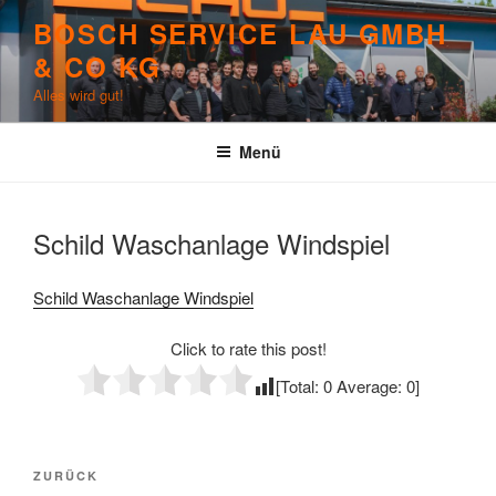
Zum
BOSCH SERVICE LAU GMBH
Inhalt
& CO KG
springen
Alles wird gut!
Menü
Schild Waschanlage Windspiel
Schild Waschanlage Windspiel
Click to rate this post!
[Total:
0
Average:
0
]
Beitragsnavigation
Vorheriger
ZURÜCK